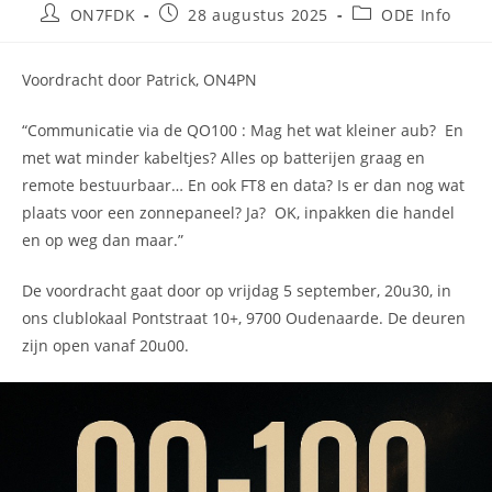
Bericht
Bericht
Berichtcategorie:
ON7FDK
28 augustus 2025
ODE Info
auteur:
gepubliceerd
op:
Voordracht door Patrick, ON4PN
“Communicatie via de QO100 : Mag het wat kleiner aub? En
met wat minder kabeltjes? Alles op batterijen graag en
remote bestuurbaar… En ook FT8 en data? Is er dan nog wat
plaats voor een zonnepaneel? Ja? OK, inpakken die handel
en op weg dan maar.”
De voordracht gaat door op vrijdag 5 september, 20u30, in
ons clublokaal Pontstraat 10+, 9700 Oudenaarde. De deuren
zijn open vanaf 20u00.