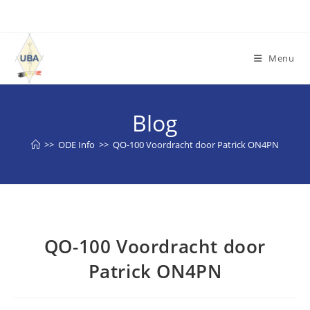
Spring
naar
de
Menu
inhoud
Blog
>>
ODE Info
>>
QO-100 Voordracht door Patrick ON4PN
QO-100 Voordracht door
Patrick ON4PN