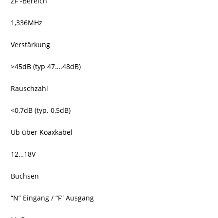
ZF -Bereich
1,336MHz
Verstärkung
>45dB (typ 47….48dB)
Rauschzahl
<0,7dB (typ. 0,5dB)
Ub über Koaxkabel
12…18V
Buchsen
“N” Eingang / “F” Ausgang