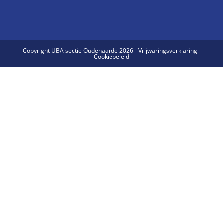
Copyright UBA sectie Oudenaarde 2026 - Vrijwaringsverklaring -
Cookiebeleid